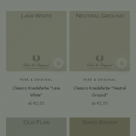
Farbmuster
Farbmust
PURE & ORIGINAL
PURE & ORIGINAL
Classico Kreidefarbe "Lava
Classico Kreidefarbe "Neutral
White"
Ground"
Angebot
Angebot
ab €2,50
ab €2,50