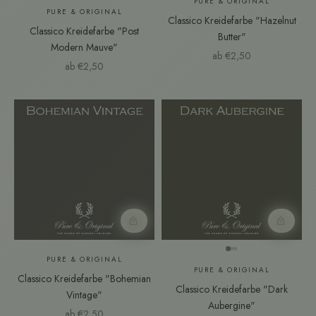
PURE & ORIGINAL
PURE & ORIGINAL
Classico Kreidefarbe "Hazelnut
Classico Kreidefarbe "Post
Butter"
Modern Mauve"
Angebot
ab €2,50
Angebot
ab €2,50
Farbmuster
Farbmust
PURE & ORIGINAL
PURE & ORIGINAL
Classico Kreidefarbe "Bohemian
Classico Kreidefarbe "Dark
Vintage"
Aubergine"
Angebot
ab €2,50