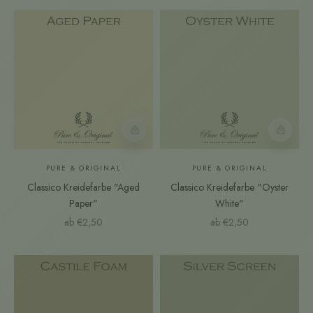
Farbmuster
Farbmust
PURE & ORIGINAL
PURE & ORIGINAL
Classico Kreidefarbe "Aged
Classico Kreidefarbe "Oyster
Paper"
White"
Angebot
Angebot
ab €2,50
ab €2,50