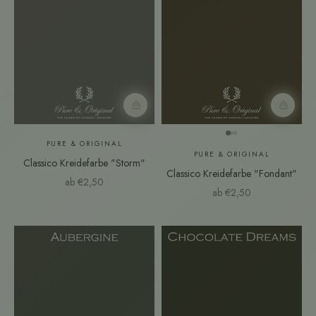
Farbmuster
Farbmust
PURE & ORIGINAL
PURE & ORIGINAL
Classico Kreidefarbe "Storm"
Classico Kreidefarbe "Fondant"
Angebot
ab €2,50
Angebot
ab €2,50