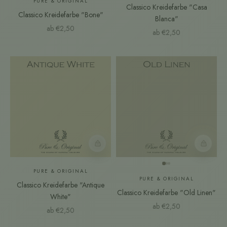
PURE & ORIGINAL
Classico Kreidefarbe "Casa
Classico Kreidefarbe "Bone"
Blanca"
Angebot
ab €2,50
Angebot
ab €2,50
Farbmuster
Farbmust
PURE & ORIGINAL
PURE & ORIGINAL
Classico Kreidefarbe "Antique
Classico Kreidefarbe "Old Linen"
White"
Angebot
ab €2,50
Angebot
ab €2,50