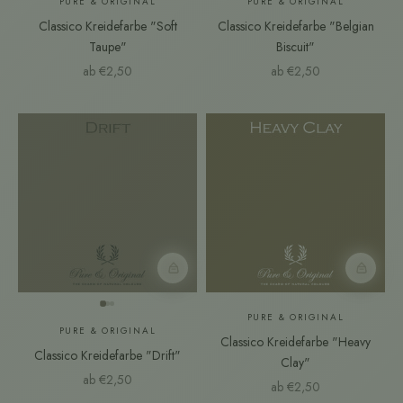
PURE & ORIGINAL
PURE & ORIGINAL
Classico Kreidefarbe "Soft
Classico Kreidefarbe "Belgian
Taupe"
Biscuit"
Angebot
Angebot
ab €2,50
ab €2,50
Farbmuster
Farbmust
PURE & ORIGINAL
PURE & ORIGINAL
Classico Kreidefarbe "Heavy
Classico Kreidefarbe "Drift"
Clay"
Angebot
ab €2,50
Angebot
ab €2,50