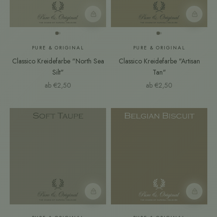
Farbmuster
Farbmust
PURE & ORIGINAL
PURE & ORIGINAL
Classico Kreidefarbe "North Sea
Classico Kreidefarbe "Artisan
Silt"
Tan"
Angebot
Angebot
ab €2,50
ab €2,50
Farbmuster
Farbmust