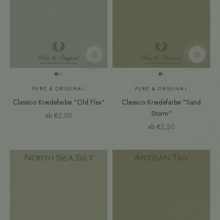
Farbmuster
Farbmust
PURE & ORIGINAL
PURE & ORIGINAL
Classico Kreidefarbe "Old Flax"
Classico Kreidefarbe "Sand
Storm"
Angebot
ab €2,50
Angebot
ab €2,50