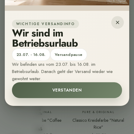
bequem
einem positiven Raumklima bei. Sie ist daher ebenfalls ideal für
nach
Hause.
Allergiker geeignet.
Kreieren Sie eine natürliche Atmosphäre mit dem einzigartig pudrig-
WICHTIGE VERSANDINFO
matten Finish der Classico Kreidefarbe!
Wandfarben
Wir sind im
Sehr
matte,
Betriebsurlaub
organische
Wandfarbe
aus
23.07. - 16.08.
Versandpause
nachwachsenden
Rohstoffen.
🌱
Wir befinden uns vom 23.07. bis 16.08. im
Betriebsurlaub. Danach geht der Versand wieder wie
Möbelfarben
gewohnt weiter.
Nachhaltige,
matte
VERSTANDEN
Möbelfarbe
Farbmuster
Farbmust
für
den
Innen-
und
PURE & ORIGINAL
PURE & ORIGINAL
Außenbereich.
Classico Kreidefarbe "Coffee
Classico Kreidefarbe "Natural
Cream"
Rice"
Kalkfarben