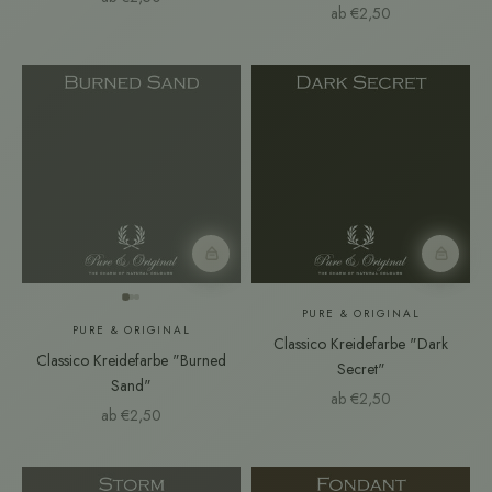
Angebot
ab €2,50
Farbmuster
Farbmust
PURE & ORIGINAL
PURE & ORIGINAL
Classico Kreidefarbe "Dark
Classico Kreidefarbe "Burned
Secret"
Sand"
Angebot
ab €2,50
Angebot
ab €2,50