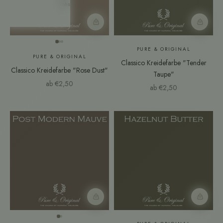
Rohstoffen
Farbmuster
Farbmust
PURE & ORIGINAL
PURE & ORIGINAL
Classico Kreidefarbe "Tender
Classico Kreidefarbe "Rose Dust"
Taupe"
Angebot
ab €2,50
Angebot
ab €2,50
Farbmuster
Farbmust