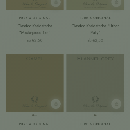
Farbmuster
Farbmust
PURE & ORIGINAL
PURE & ORIGINAL
Classico Kreidefarbe
Classico Kreidefarbe "Urban
"Masterpiece Tan"
Putty"
Angebot
Angebot
ab €2,50
ab €2,50
Farbmuster
Farbmust
PURE & ORIGINAL
PURE & ORIGINAL