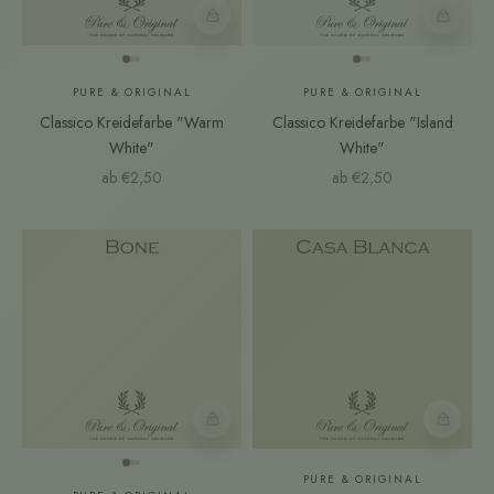
Farbmuster
Farbmust
PURE & ORIGINAL
PURE & ORIGINAL
Classico Kreidefarbe "Warm
Classico Kreidefarbe "Island
White"
White"
Angebot
Angebot
ab €2,50
ab €2,50
Farbmuster
Farbmust
PURE & ORIGINAL