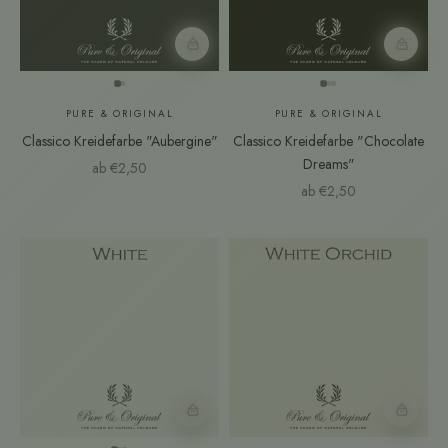
Farbmuster
Farbmust
PURE & ORIGINAL
PURE & ORIGINAL
Classico Kreidefarbe "Aubergine"
Classico Kreidefarbe "Chocolate
Dreams"
Angebot
ab €2,50
Angebot
ab €2,50
Farbmuster
Farbmust