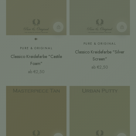
Farbmuster
Farbmust
PURE & ORIGINAL
PURE & ORIGINAL
Classico Kreidefarbe "Silver
Classico Kreidefarbe "Castile
Screen"
Foam"
Angebot
ab €2,50
Angebot
ab €2,50