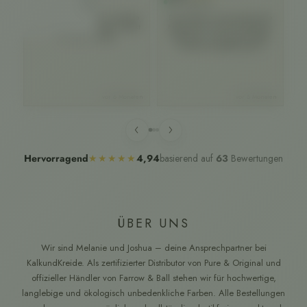
Verifizierter Kunde
Verifizierter Kunde
Ve
Rohstoffen
Super schöner Farbton. Schnelle
Der Farbton ist sensationell! Die
Lieferung. Beim nächsten Projekt
Farbe lässt sich toll verarbeiten:
b
sehr gerne wieder.
Tropft kaum, sehr geschmeidig.
Re
Wirklich empfehlenswert!
Au
s
vor 6 Monaten
vor 5 Monaten
we
‹
›
basierend auf
63
Bewertungen
Hervorragend
★★★★★
4,94
ÜBER UNS
Wir sind Melanie und Joshua – deine Ansprechpartner bei
KalkundKreide. Als zertifizierter Distributor von Pure & Original und
offizieller Händler von Farrow & Ball stehen wir für hochwertige,
langlebige und ökologisch unbedenkliche Farben. Alle Bestellungen