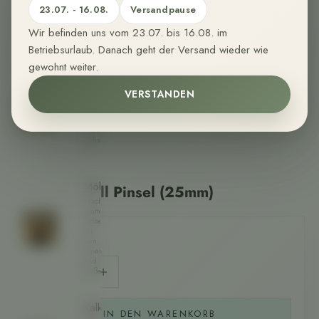
23.07. - 16.08.
Versandpause
bequem
nach
Hause.
Wir befinden uns vom 23.07. bis 16.08. im
Betriebsurlaub. Danach geht der Versand wieder wie
Wandfarben
gewohnt weiter.
Sehr
matte,
VERSTANDEN
organische
Wandfarbe
aus
nachwachsenden
Rohstoffen.
🌱
Farrow & Ball
Möbelfarben
Farrow & Ball Pinsel (25mm)
Nachhaltige,
matte
Möbelfarbe
für
Angebot
€9,00
den
Innen-
und
Anzahl verringern
Anzahl verringern
Außenbereich.
Kalkfarben
IN DEN WARENKORB