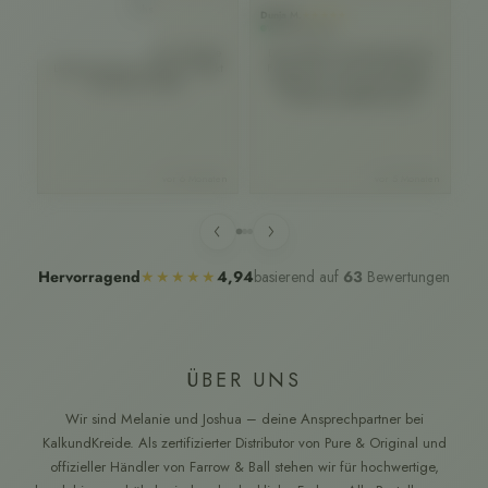
Rohstoffen
Harald S.
Dunja M.
An
★★★★★
★★★★★
Verifizierter Kunde
Verifizierter Kunde
Ve
Super schöner Farbton. Schnelle
Der Farbton ist sensationell! Die
Lieferung. Beim nächsten Projekt
Farbe lässt sich toll verarbeiten:
b
sehr gerne wieder.
Tropft kaum, sehr geschmeidig.
Re
Wirklich empfehlenswert!
Au
s
vor 6 Monaten
vor 5 Monaten
we
‹
›
basierend auf
63
Bewertungen
Hervorragend
★★★★★
4,94
ÜBER UNS
Wir sind Melanie und Joshua – deine Ansprechpartner bei
KalkundKreide. Als zertifizierter Distributor von Pure & Original und
offizieller Händler von Farrow & Ball stehen wir für hochwertige,