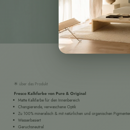
🌟 über das Produkt
Fresco Kalkfarbe von Pure & Original
Matte Kalkfarbe für den Innenbereich
Changierende, verwaschene Optik
Zu 100% mineralisch & mit natürlichen und organischen Pigmenten
Wasserbasiert
Geruchsneutral