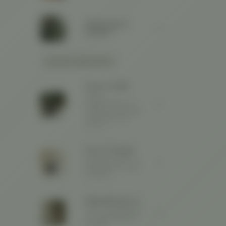
Werkzeuge &
Zubehör
UNSERE FARBMARKEN
Farrow & Ball
Zeitloser
Farbenhersteller aus
England - wir versenden
ausschließlich das
Original.
Pure & Original
Mineralische Kalk- und
Kreidefarben für Wand
und Decke.
KalkundKreide 🌿
Wand- und Möbelfarben
aus nachwachsenden
Rohstoffen