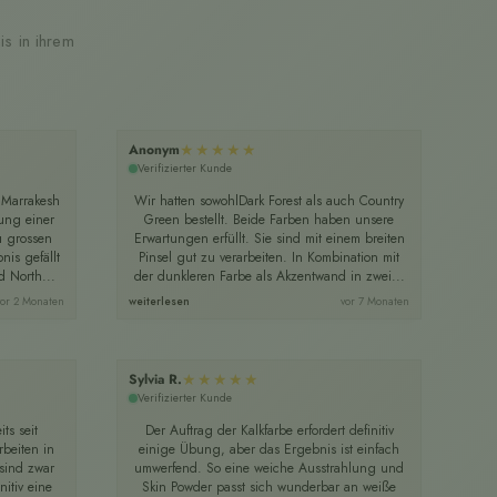
s in ihrem
★★★★★
Anonym
Jen
Verifizierter Kunde
Ve
 Marrakesh
Wir hatten sowohlDark Forest als auch Country
So
ung einer
Green bestellt. Beide Farben haben unsere
kle
u grossen
Erwartungen erfüllt. Sie sind mit einem breiten
nis gefällt
Pinsel gut zu verarbeiten. In Kombination mit
h
 North...
der dunkleren Farbe als Akzentwand in zwei...
vor 2 Monaten
weiterlesen
vor 7 Monaten
★★★★★
Sylvia R.
Sie
Verifizierter Kunde
Ve
ts seit
Der Auftrag der Kalkfarbe erfordert definitiv
Ich
beiten in
einige Übung, aber das Ergebnis ist einfach
sind zwar
umwerfend. So eine weiche Ausstrahlung und
E
itiv eine
Skin Powder passt sich wunderbar an weiße