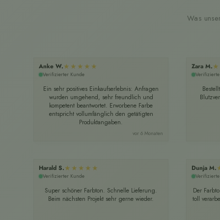
Was unser
★★★★★
★
Anke W.
Zara M.
Verifizierter Kunde
Verifiziert
Ein sehr positives Einkaufserlebnis: Anfragen
Bestel
wurden umgehend, sehr freundlich und
Blutzve
kompetent beantwortet. Erworbene Farbe
entspricht vollumfänglich den getätigten
Produktangaben.
vor 6 Monaten
★★★★★
Harald S.
Dunja M.
Verifizierter Kunde
Verifiziert
Super schöner Farbton. Schnelle Lieferung.
Der Farbton
Beim nächsten Projekt sehr gerne wieder.
toll verar