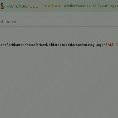
★
★
★
★
★
4,94
bewertet bei 63 Bewertunge
seite
Farbkarten
Kreidefarben
Kalkfarben
Lackfarben
Versieglungen
SALE 