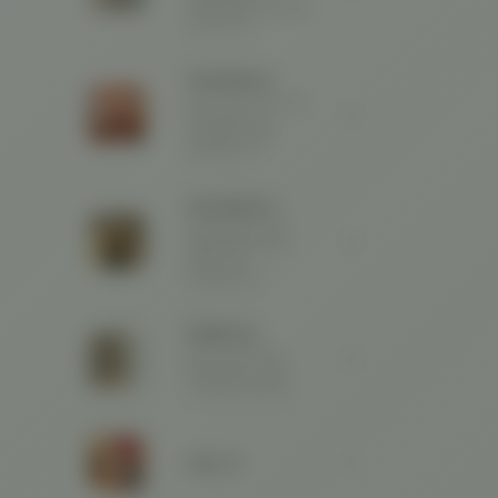
Originalansicht bequem
nach Hause.
Wandfarben
Sehr matte, organische
Wandfarbe aus
nachwachsenden
Rohstoffen. 🌱
Möbelfarben
Nachhaltige, matte
Möbelfarbe für den
Innen- und
Außenbereich.
Kalkfarben
Rein mineralische
Kalkfarben für eine
verwaschene Optik.
SALE %