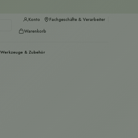
n
Konto
Fachgeschäfte & Verarbeiter
Kundenkontoseite öffnen
Warenkorb
Warenkorb öffnen
%
Werkzeuge & Zubehör