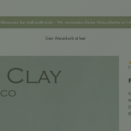
illkommen bei KalkundKreide - Wir versenden Deine Wunschfarbe in 1-
Dein Warenkorb ist leer
P
S
N
D
E