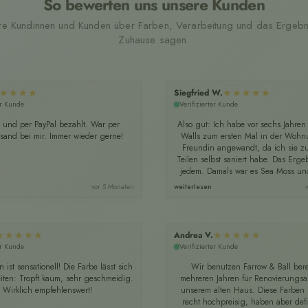
So bewerten uns unsere Kunden
e Kundinnen und Kunden über Farben, Verarbeitung und das Ergebni
Zuhause sagen.
★★★★
★★★★★
Siegfried W.
er Kunde
Verifizierter Kunde
lt und per PayPal bezahlt. War per
Also gut: Ich habe vor sechs Jahren
rsand bei mir. Immer wieder gerne!
Walls zum ersten Mal in der Wohn
Freundin angewandt, da ich sie z
Teilen selbst saniert habe. Das Ergeb
jedem. Damals war es Sea Moss und
vor 5 Monaten
weiterlesen
★★★★★
★★★★★
Andrea V.
er Kunde
Verifizierter Kunde
 ist sensationell! Die Farbe lässt sich
Wir benutzen Farrow & Ball berei
beiten: Tropft kaum, sehr geschmeidig.
mehreren Jahren für Renovierungsar
Wirklich empfehlenswert!
unserem alten Haus. Diese Farben 
recht hochpreisig, haben aber defin