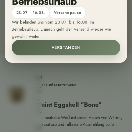
Betriebsurlaub
bequem
nach
Hause.
23.07. - 16.08.
Versandpause
Wir befinden uns vom 23.07. bis 16.08. im
Wandfarben
Betriebsurlaub. Danach geht der Versand wieder wie
Sehr
gewohnt weiter.
matte,
Muster zum Testen bestellen
organische
Wandfarbe
VERSTANDEN
aus
nachwachsenden
Rohstoffen.
🌱
Möbelfarben
Nachhaltige,
4,94 basierend auf 63 Bewertungen
matte
Pure & Original
Möbelfarbe
für
den
Traditional Paint Eggshell "Bone"
Innen-
und
Außenbereich.
Bone ist ein elegantes, neutrales Weiß mit einem Hauch von Wärme,
der jedem Raum eine zeitlose und raffinierte Ausstrahlung verleiht.
Kalkfarben