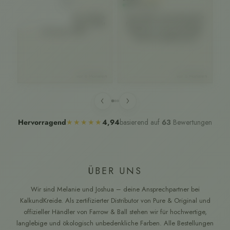
Rohstoffen
Verifizierter Kunde
Verifizierter Kunde
Ve
Super schöner Farbton. Schnelle
Der Farbton ist sensationell! Die
Lieferung. Beim nächsten Projekt
Farbe lässt sich toll verarbeiten:
b
sehr gerne wieder.
Tropft kaum, sehr geschmeidig.
Re
Wirklich empfehlenswert!
Au
s
vor 6 Monaten
vor 5 Monaten
we
‹
›
basierend auf
63
Bewertungen
Hervorragend
★★★★★
4,94
ÜBER UNS
Wir sind Melanie und Joshua – deine Ansprechpartner bei
KalkundKreide. Als zertifizierter Distributor von Pure & Original und
offizieller Händler von Farrow & Ball stehen wir für hochwertige,
langlebige und ökologisch unbedenkliche Farben. Alle Bestellungen