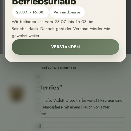
Betriebsurlaub
bequem
nach
23.07. - 16.08.
Versandpause
Hause.
Wir befinden uns vom 23.07. bis 16.08. im
Wandfarben
Betriebsurlaub. Danach geht der Versand wieder wie
Sehr
gewohnt weiter.
matte,
organische
Wandfarbe
VERSTANDEN
aus
nachwachsenden
Rohstoffen.
🌱
4,94 basierend auf 63 Bewertungen
Pure & Original
Möbelfarben
Nachhaltige,
Wall Prim "Berries"
matte
Möbelfarbe
für
den
Berries ist ein reiches, tiefes Violett. Diese Farbe verleiht Räumen eine
Innen-
warme und luxuriöse Atmosphäre mit einem Hauch von satter
und
Außenbereich.
Farbtiefe und Raffinesse.
Kalkfarben