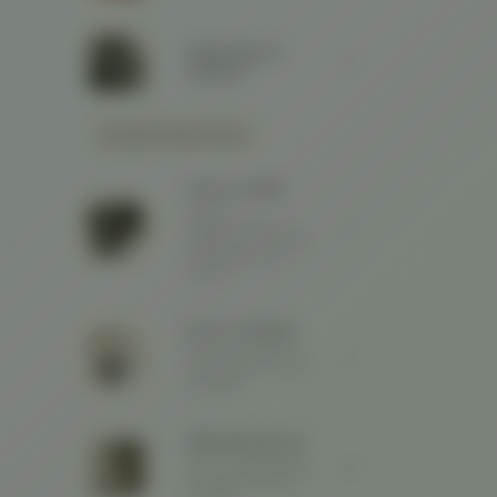
Werkzeuge &
Zubehör
UNSERE FARBMARKEN
Farrow & Ball
Zeitloser
Farbenhersteller aus
England - wir versenden
ausschließlich das
Original.
Pure & Original
Mineralische Kalk- und
Kreidefarben für Wand
und Decke.
KalkundKreide 🌿
Wand- und Möbelfarben
aus nachwachsenden
Rohstoffen