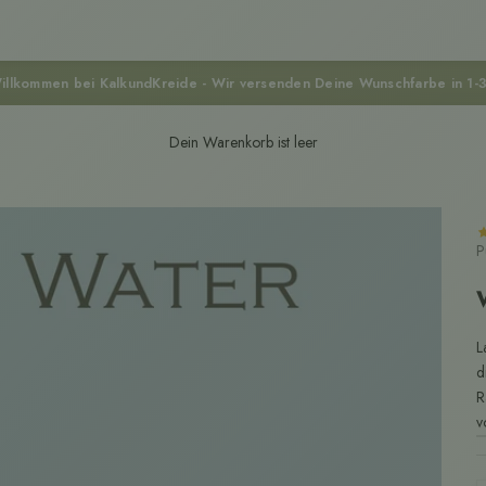
illkommen bei KalkundKreide - Wir versenden Deine Wunschfarbe in 1-
Dein Warenkorb ist leer
P
L
d
R
v