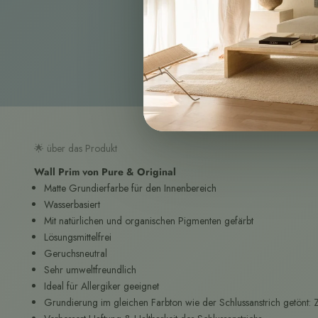
🌟 über das Produkt
Wall Prim von Pure & Original
Matte Grundierfarbe für den Innenbereich
Wasserbasiert
Mit natürlichen und organischen Pigmenten gefärbt
Lösungsmittelfrei
Geruchsneutral
Sehr umweltfreundlich
Ideal für Allergiker geeignet
Grundierung im gleichen Farbton wie der Schlussanstrich getönt: Z