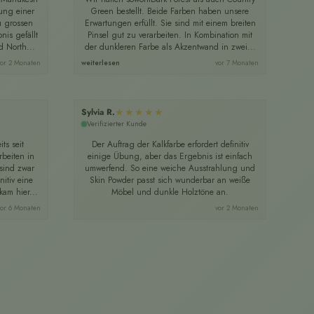
ung einer
Green bestellt. Beide Farben haben unsere
kle
u grossen
Erwartungen erfüllt. Sie sind mit einem breiten
nis gefällt
Pinsel gut zu verarbeiten. In Kombination mit
h
 North...
der dunkleren Farbe als Akzentwand in zwei...
vor 2 Monaten
weiterlesen
vor 7 Monaten
★★★★★
Sylvia R.
Sie
Verifizierter Kunde
Ve
ts seit
Der Auftrag der Kalkfarbe erfordert definitiv
Ich
beiten in
einige Übung, aber das Ergebnis ist einfach
sind zwar
umwerfend. So eine weiche Ausstrahlung und
E
itiv eine
Skin Powder passt sich wunderbar an weiße
am hier...
Möbel und dunkle Holztöne an.
vor 6 Monaten
vor 2 Monaten