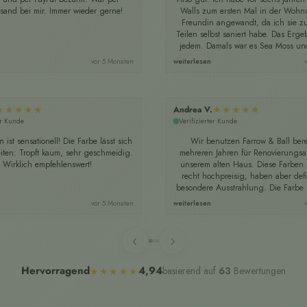
rsand bei mir. Immer wieder gerne!
Walls zum ersten Mal in der Wohn
Freundin angewandt, da ich sie z
Teilen selbst saniert habe. Das Ergeb
jedem. Damals war es Sea Moss und
vor 5 Monaten
weiterlesen
★★★★★
★★★★★
Andrea V.
er Kunde
Verifizierter Kunde
 ist sensationell! Die Farbe lässt sich
Wir benutzen Farrow & Ball berei
beiten: Tropft kaum, sehr geschmeidig.
mehreren Jahren für Renovierungsar
Wirklich empfehlenswert!
unserem alten Haus. Diese Farben 
recht hochpreisig, haben aber defin
besondere Ausstrahlung. Die Farbe k
vor 5 Monaten
weiterlesen
‹
›
Hervorragend
4,94
basierend auf
63
Bewertungen
★★★★★