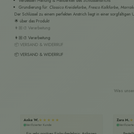
Verbessert Haftung & Haltbarkeit des Schlussanstrichs
Grundierung für:
Classico Kreidefarbe
,
Fresco Kalkfarbe
,
Marrak
Der Schlüssel zu einem perfekten Anstrich liegt in einer sorgfältigen
🌟 über das Produkt
👩🏼‍🎨 Verarbeitung
👩🏼‍🎨 Verarbeitung
📦 VERSAND & WIDERRUF
📦 VERSAND & WIDERRUF
Was unser
★★★★★
★
Anke W.
Zara M.
Verifizierter Kunde
Verifiziert
Ein sehr positives Einkaufserlebnis: Anfragen
Bestel