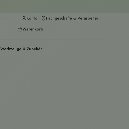
n
Konto
Fachgeschäfte & Verarbeiter
Kundenkontoseite öffnen
Warenkorb
Warenkorb öffnen
%
Werkzeuge & Zubehör