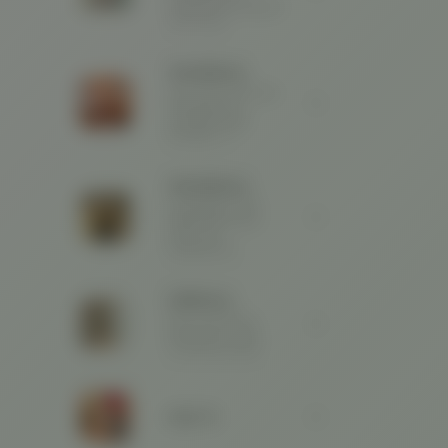
Originalansicht bequem
nach Hause.
Wandfarben
Sehr matte, organische
Wandfarbe aus
nachwachsenden
Rohstoffen. 🌱
Möbelfarben
Nachhaltige, matte
Möbelfarbe für den
Innen- und
Außenbereich.
Kalkfarben
Rein mineralische
Kalkfarben für eine
verwaschene Optik.
SALE %