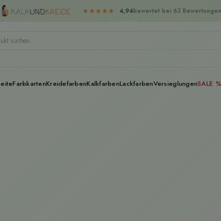
★
★
★
★
★
4,94
bewertet bei 63 Bewertunge
seite
Farbkarten
Kreidefarben
Kalkfarben
Lackfarben
Versieglungen
SALE 