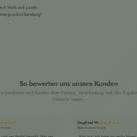
ech Walls
und
Licetto
 Untergrundvorbereitung!
So bewerten uns unsere Kunden
e Kundinnen und Kunden über Farben, Verarbeitung und das Ergebni
Zuhause sagen.
★★★★
★★★★★
Siegfried W.
er Kunde
Verifizierter Kunde
lt und per PayPal bezahlt. War per
Also gut: Ich habe vor sechs Jahren